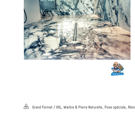
,
,
,
Grand Format / XXL
Marbre & Pierre Naturelle
Pose spéciale
Réno