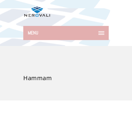
MENU
Hammam