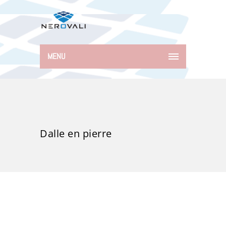
MENU
Dalle en pierre